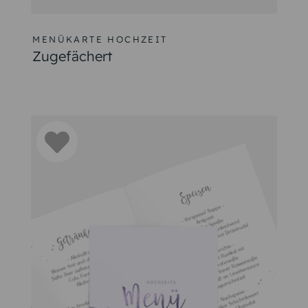
 für die endgültige Version entscheiden.
terie
Papeterie Ihrer Hochzeit passen. Hier einige Tipps:
 den Einladungskarten, Tischkarten und dem
Kirchenheft
pass
rten.
 aus der Tischdeko.
karte.
m Zeit zu sparen.
te des Restaurants passt.
erie für Ihre Hochzeit zu gestalten, die auch die Menükarten