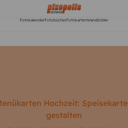
Fotokalender
Fotobücher
Fotokarten
Wandbilder
enükarten Hochzeit: Speisekart
gestalten