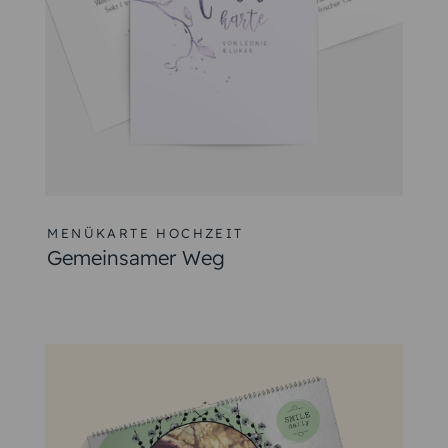
Hochzeit
le leckere Gerichte. Vorspeisen, Hauptgerichte und Desserts 
n. Diese Menükarten sind perfekt für besondere Anlässe wie 
 Ihrer
Hochzeitseinladungen
passt.
nen wählen. Hier einige Ideen:
an