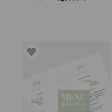
Nutzen Sie eine Musterkarte als Test, bevor Sie sich
Menükarten passend zur Pape
Es ist wichtig, dass Ihre Menükarten zur restlichen 
Wählen Sie ein Design für Ihre Menükarten, das zu
Verwenden Sie einheitliches Papier für alle Druckso
Ergänzen Sie die Menükarte um passende Elemente
Erstellen Sie die Getränkekarte im Design der Menü
Nutzen Sie eine Designvorlage für die Menükarte, u
Achten Sie darauf, dass die Menükarte zum Ambien
Mit diesen Tipps gelingt es Ihnen, eine schöne Papet