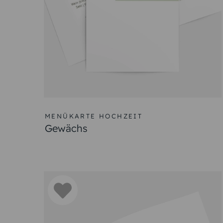
Inhalte einer Speisekarte für 
In einer Menükarte für Ihre Hochzeit finden Sie vie
passende Getränke für jedes Gericht aufgeführt sei
Gestaltung der Menükarte darauf, dass sie zum Stil
Vorspeisen
Als Vorspeisen können Sie aus verschiedenen Optio
Carpaccio vom Rinderfilet mit Rucola und Parmes
Gebratene Gambas mit Knoblauchbutter
Tomatensuppe mit Basilikumpesto