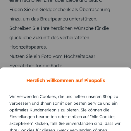
einem schönen Zitat über Liebe und Glück.
Fügen Sie ein Geldgeschenk als Überraschung
hinzu, um das Brautpaar zu unterstützen.
Schreiben Sie Ihre herzlichen Wünsche für die
glückliche Zukunft des verheirateten
Hochzeitspaares.
Nutzen Sie ein Foto vom Hochzeitspaar
Eyecatcher für die Karte.
Verbinden Sie Ihre Grußkarte mit einem
Herzlich willkommen auf Pixopolis
wunderbaren Bild, das die Liebe des Brautpaares
widerspiegelt.
Wir verwenden Cookies, die uns helfen unseren Shop zu
Diese kleinen Gesten werden dem Brautpaar
verbessern und Ihnen somit den besten Service und ein
optimales Kundenerlebnis zu bieten. Sie können die
sicherlich ein Lächeln ins Gesicht zaubern und ihre
Einstellungen bearbeiten oder einfach auf "Alle Cookies
Hochzeit noch unvergesslicher machen.
akzeptieren" klicken, falls Sie einverstanden sind, dass wir
Ihre Cookies für diesen Zweck verwenden können.