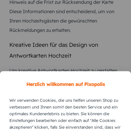
Hinweis auf die Frist zur Rücksendung der Karte
Diese Informationen sind entscheidend, um von
Ihren Hochzeitsgästen die gewünschten
Rückmeldungen zu erhalten.
Kreative Ideen für das Design von
Antwortkarten Hochzeit
Um kreative Antwortkarten Hochzeit zu gestalten,
können Sie online auf verschiedene Möglichkeiten
Herzlich willkommen auf Pixopolis
zurückgreifen. Hier einige Ideen für das Design:
Verschiedene Farbvarianten und Schriftarten
Wir verwenden Cookies, die uns helfen unseren Shop zu
verbessern und Ihnen somit den besten Service und ein
ausprobieren, um Ihre Einladungskarten elegant
optimales Kundenerlebnis zu bieten. Sie können die
und persönlich zu gestalten.
Einstellungen bearbeiten oder einfach auf "Alle Cookies
Mit Fotos oder Illustrationen das Design individuell
akzeptieren" klicken, falls Sie einverstanden sind, dass wir