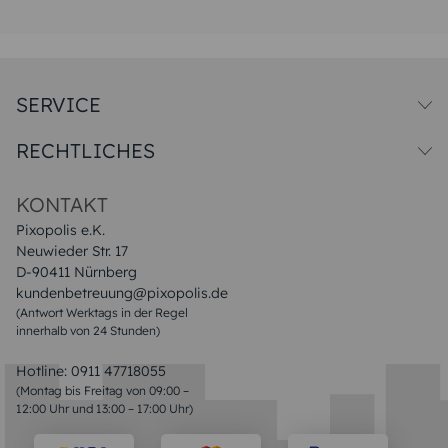
SERVICE
Versandkosten
RECHTLICHES
Druck & Qualitat
Datenschutz
Impressum & AGB
KONTAKT
Pixopolis e.K.
Neuwieder Str. 17
D-90411 Nürnberg
kundenbetreuung@pixopolis.de
(Antwort Werktags in der Regel
innerhalb von 24 Stunden)
Hotline:
0911 47718055
(Montag bis Freitag von 09:00 –
12:00 Uhr und 13:00 – 17:00 Uhr)