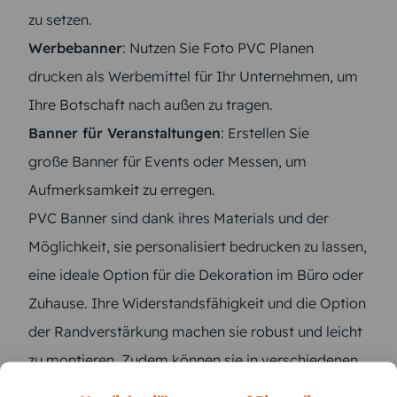
zu setzen.
Werbebanner
: Nutzen Sie Foto PVC Planen
drucken als Werbemittel für Ihr Unternehmen, um
Ihre Botschaft nach außen zu tragen.
Banner für Veranstaltungen
: Erstellen Sie
große Banner für Events oder Messen, um
Aufmerksamkeit zu erregen.
PVC Banner sind dank ihres Materials und der
Möglichkeit, sie personalisiert bedrucken zu lassen,
eine ideale Option für die Dekoration im Büro oder
Zuhause. Ihre Widerstandsfähigkeit und die Option
der Randverstärkung machen sie robust und leicht
zu montieren. Zudem können sie in verschiedenen
Formaten sowie mit Ösen zur einfachen