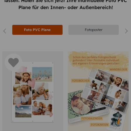
lassen. Holen Sie sich jetzt Ihre individuelle Foto PVC
Plane für den Innen- oder Außenbereich!
e
Foto PVC Plane
Fotoposter