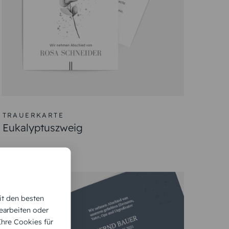
TRAUERKARTE
Eukalyptuszweig
it den besten
earbeiten oder
 Ihre Cookies für