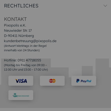
Versandkosten
RECHTLICHES
Druck & Qualitat
Datenschutz
Impressum & AGB
KONTAKT
Pixopolis e.K.
Neuwieder Str. 17
D-90411 Nürnberg
kundenbetreuung@pixopolis.de
(Antwort Werktags in der Regel
innerhalb von 24 Stunden)
Hotline:
0911 47718055
(Montag bis Freitag von 09:00 –
12:00 Uhr und 13:00 – 17:00 Uhr)