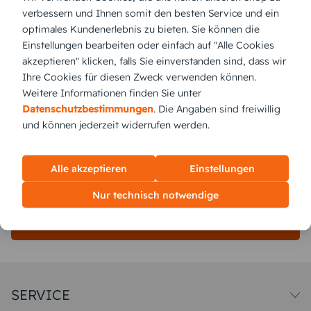
Papierart:
Bilderdruck
verbessern und Ihnen somit den besten Service und ein
optimales Kundenerlebnis zu bieten. Sie können die
Einstellungen bearbeiten oder einfach auf "Alle Cookies
Menge:
akzeptieren" klicken, falls Sie einverstanden sind, dass wir
Ihre Cookies für diesen Zweck verwenden können.
Stückpreis:
0,88 €
Weitere Informationen finden Sie unter
Datenschutzbestimmungen
. Die Angaben sind freiwillig
und können jederzeit widerrufen werden.
Gesamtpreis:
22,00 €
Inkl. MwSt.
zzgl. Versand
Alle akzeptieren
Einstellungen
Versand vsl.
Dienstag,
11.8.2026
Nur technisch notwendige
jetzt gestalten
SERVICE