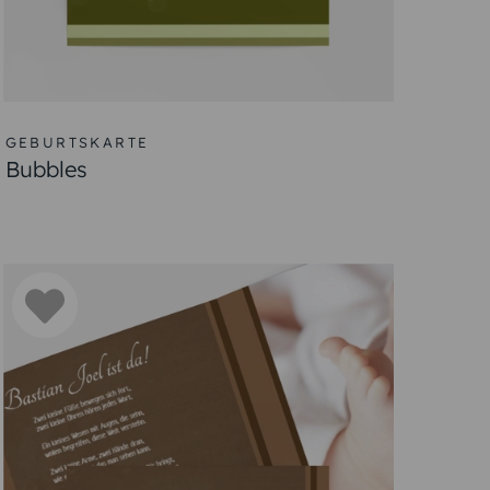
eren.
, finden Sie hier Inspiration. Ob herzlich,
it diesem liebevollen Gruß.
 mit sich bringt.
r mit diesen warmen Worten.