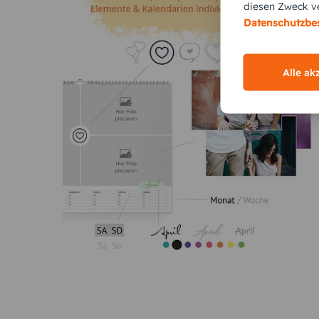
Klappkarten oder Grußkarten bieten genügend Plat
diesen Zweck ve
Datenschutzb
Originelle Geburtssprüche, Zitate oder individuelle
Seien Sie kreativ, indem Sie Geburtskarten gestalt
Alle ak
Was sollte auf einer Gebur
Auf einer Geburtskarte sollte immer eine pers
Geburtskarte
schreiben können:
Die Daten Ihres kleinen Wunders: Name, Gebu
Herzliche Dankesworte für die Unterstützung u
Einzigartige Geburtssprüche oder Zitate, die z
Ein paar liebevolle Worte an den neuen Erdenb
Bilder oder ein Fotobuch mit den ersten Babyf