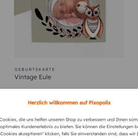
orten und verschiedenen Formaten für Ihre Gestaltung. Mit
stellen Sie praktische Klappkarten oder elegante Grußkarten,
ten Umschlägen und sorgen Sie für eine originelle Ankündigu
glücklich Sie über den neuen Schatz in Ihrem Leben sind.
skarten Baby erstellen, bestellen 
 Geburtskarten Baby zu gestalten. Schon bei der Auswahl de
Herzlich willkommen auf Pixopolis
en wählen.
ookies, die uns helfen unseren Shop zu verbessern und Ihnen som
Optik Ihrer Geburtskarten.
 optimales Kundenerlebnis zu bieten. Sie können die Einstellungen b
n ebenfalls im gleichen Stil wie die Geburtsanzeige gestal
e Cookies akzeptieren" klicken, falls Sie einverstanden sind, dass wir