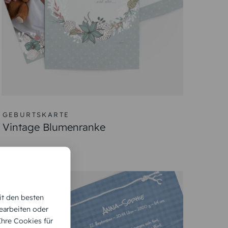
 liebevollen Motiven und kreativen Designvorlagen
 um Ihre Freude mit Familie und Freunden zu teilen.
ng dieses wunderbaren Ereignisses. Zeigen Sie mit
& erhalten
s Formats für die
Babykarten für Ihr Kind
it den besten
earbeiten oder
tet werden.
 Ihre Cookies für