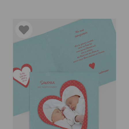
ass
by zu einem wunderschönen Andenken an diese besondere B
Geburtskarten gestalten
reits bei der Auswahl des Formats und Papiers auf Qualität
eburt Ihres Kindes zu teilen. Sie können auch Fotos Ihres k
passende Dankeskarten und Briefumschläge zu bestellen, um
ren eine große Tradition.