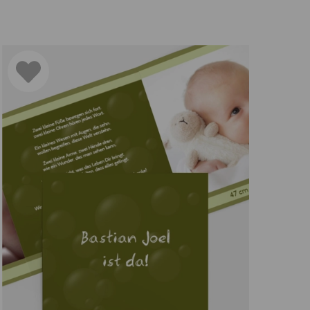
abyzeit.
 achten. Geburtskarten Spruch: Wählen Sie
leinen Engels hinzufügen und das Layout nach
 das Ereignis unvergesslich zu machen.