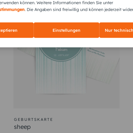
z für Ihre Worte, Babyfotos und Danksagungen.
rwenden können. Weitere Informationen finden Sie unter
estimmungen
. Die Angaben sind freiwillig und können jederzeit wide
 Texte runden Ihre Geburtskarten ab.
en und diesen freudigen Anlass gebührend feiern!
zeptieren
Einstellungen
Nur technisc
tskarte Baby stehen?
önliche Note stehen, um diesen besonderen Moment festzuhal
rtsdatum, Gewicht und Größe
nd Liebe
u Ihrem Glück passen
ürger
otos