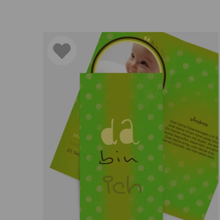
Einladung zur Taufe
oder zu einem anderen Anl
Persönliche Worte der stolzen Eltern
Unterschrift von Mama und Papa
Diese Elemente machen Ihre Geburtskarte Ba
Tipps für das Design für das 
Perfekte Geburtskarten gestalten Sie, indem Sie be
eigene Texte oder Zitate, um das große Glück der G
Ihren Wünschen anpassen. Denken Sie daran, auch 
Traditionelle Geburtskarten
Klassische Geburtskarten sind schon seit vielen Jah