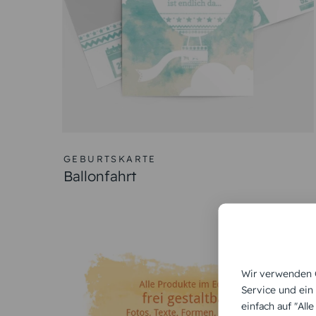
designen. Wählen Sie aus hochwertigen Papiers
erstellen Sie eine stilvolle Geburtsanzeige. Be
Verschicken Sie die Geburtskarten Baby in zar
einer gefühlvoll gestalteten Geburtskarte, wie 
Verschiedene Arten von Geburt
Sie haben die Möglichkeit, verschiedene Arten von
stehen Ihnen viele Optionen offen.
Sie können zwischen kleinen und großen Klappkart
Wir verwenden C
Hochwertige Papierqualitäten sorgen für eine edle 
Service und ein
Dankeskarten oder Einladungskarten zur Taufe könne
einfach auf "All