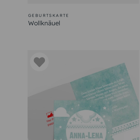
Warum sind Geburtskarten 
Geburtskarten Baby sind wichtig, um die Ankun
Freude und Liebe für Ihr neugeborenes Kind mi
unvergesslicher machen. Fügen Sie Geburtsspr