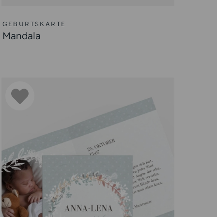
eben. Sie bieten eine süße Möglichkeit, Ihre
 können Sie diesen besonderen Moment noch
en
Fotokarten
hinzu, um einzigartige Karten zu