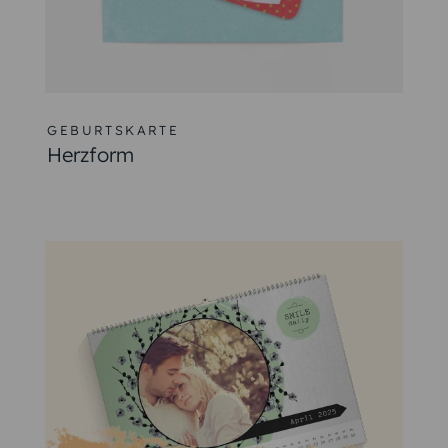
m die Geburt ihres Kindes zu verkünden.
druckt und können personalisiert werden.
nen Layout möglich.
h für Glückwünsche zu bedanken.
ve hinzugefügt, um die Geburt im Himmelreich zu symbolisi
e Karten anpassen.
ebe zum Baby kommen mit den Karten zum Ausdruck.
pruch und Text
ruch suchen, um die Ankunft Ihres kleinen Wunders zu feiern
eits vorhandene Fotos Ihres Babys verwenden.
en Worte für Ihre Geburtskarte.
ildern
sind ein schönes Andenken.
hein!"
– Teilen Sie die Freude über die Geburt Ihres Kindes m
 um sie lange aufzubewahren.
ken Sie mit diesem Spruch das große Glück aus, das Ihr Baby
hnell von der Hand.
"
– Verleihen Sie Ihrer Geburtskarte einen eigenen Charakte
personalisieren Sie die Karten nach Ihren Wünschen.