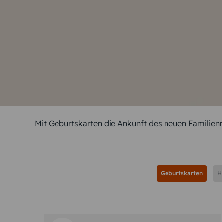
Babykarten nach Ihren Vorstellu
Mit Geburtskarten die Ankunft des neuen Familien
Geburtskarten
H