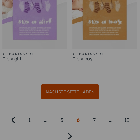
GEBURTSKARTE
GEBURTSKARTE
It's a girl
It's a boy
NÄCHSTE SEITE LADEN
1
...
5
6
7
...
10