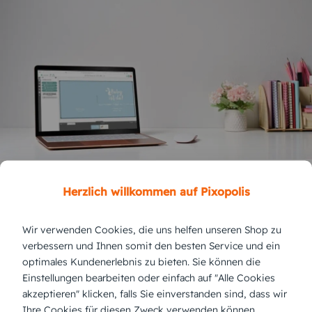
Was sollte auf einer Geburtskarte Baby
Herzlich willkommen auf Pixopolis
stehen?
Wir verwenden Cookies, die uns helfen unseren Shop zu
Auf einer Geburtskarte sollte immer eine
verbessern und Ihnen somit den besten Service und ein
persönliche Note stehen, um diesen besonderen
optimales Kundenerlebnis zu bieten. Sie können die
Einstellungen bearbeiten oder einfach auf "Alle Cookies
Moment festzuhalten. Hier sind einige
Vorschläge,
akzeptieren" klicken, falls Sie einverstanden sind, dass wir
was Sie auf die Geburtskarte
schreiben können:
Ihre Cookies für diesen Zweck verwenden können.