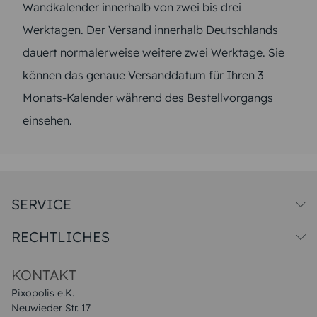
Wandkalender innerhalb von zwei bis drei
Werktagen. Der Versand innerhalb Deutschlands
dauert normalerweise weitere zwei Werktage. Sie
können das genaue Versanddatum für Ihren 3
Monats-Kalender während des Bestellvorgangs
einsehen.
SERVICE
Versandkosten
RECHTLICHES
Druck & Qualitat
Datenschutz
Impressum & AGB
KONTAKT
Pixopolis e.K.
Neuwieder Str. 17