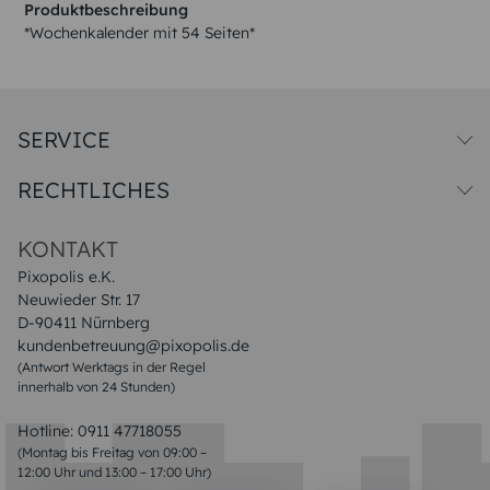
Produktbeschreibung
*Wochenkalender mit 54 Seiten*
SERVICE
Versandkosten
RECHTLICHES
Druck & Qualitat
Datenschutz
Impressum & AGB
KONTAKT
Pixopolis e.K.
Neuwieder Str. 17
D-90411 Nürnberg
kundenbetreuung@pixopolis.de
(Antwort Werktags in der Regel
innerhalb von 24 Stunden)
Hotline:
0911 47718055
(Montag bis Freitag von 09:00 –
12:00 Uhr und 13:00 – 17:00 Uhr)