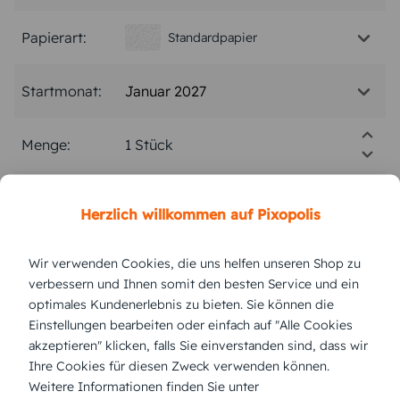
Papierart:
Standardpapier
Januar 2027
Startmonat:
Menge:
Stückpreis:
19,99 €
Herzlich willkommen auf Pixopolis
Gesamtpreis:
19,99 €
Inkl. MwSt.
zzgl. Versand
Wir verwenden Cookies, die uns helfen unseren Shop zu
verbessern und Ihnen somit den besten Service und ein
optimales Kundenerlebnis zu bieten. Sie können die
Einstellungen bearbeiten oder einfach auf "Alle Cookies
Versand vsl.
Montag,
10.8.2026
akzeptieren" klicken, falls Sie einverstanden sind, dass wir
Ihre Cookies für diesen Zweck verwenden können.
jetzt gestalten
Weitere Informationen finden Sie unter