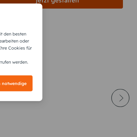
jetzt gestalten
it den besten
earbeiten oder
 Ihre Cookies für
rrufen werden.
h notwendige