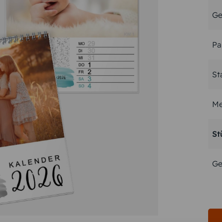
Ge
Pa
St
Me
St
Ge