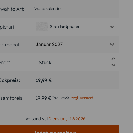
wählte Art:
Wandkalender
pierart:
Standardpapier
Januar 2027
artmonat:
nge:
ückpreis:
19,99 €
samtpreis:
19,99 €
Inkl. MwSt.
zzgl. Versand
Versand vsl.
Dienstag,
11.8.2026