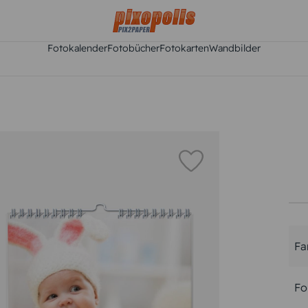
Fotokalender
Fotobücher
Fotokarten
Wandbilder
Fa
Fo