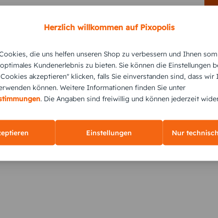
Herzlich willkommen auf Pixopolis
ookies, die uns helfen unseren Shop zu verbessern und Ihnen som
KUNDEN GEFÄLLT AUCH
 optimales Kundenerlebnis zu bieten. Sie können die Einstellungen b
e Cookies akzeptieren" klicken, falls Sie einverstanden sind, dass wir
rwenden können. Weitere Informationen finden Sie unter
estimmungen
. Die Angaben sind freiwillig und können jederzeit wide
zeptieren
Einstellungen
Nur technisc