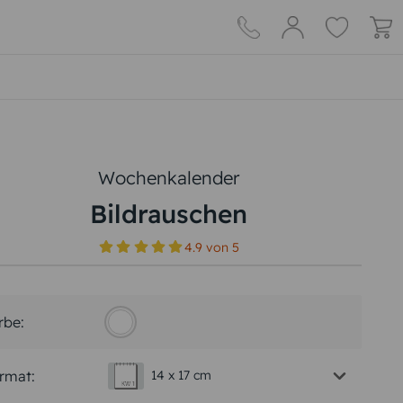
Wochenkalender
Bildrauschen
4.9
von
5
rbe:
rmat:
14 x 17 cm