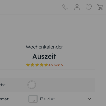
Wochenkalender
Auszeit
4.9
von
5
rbe:
rmat:
17 x 14 cm