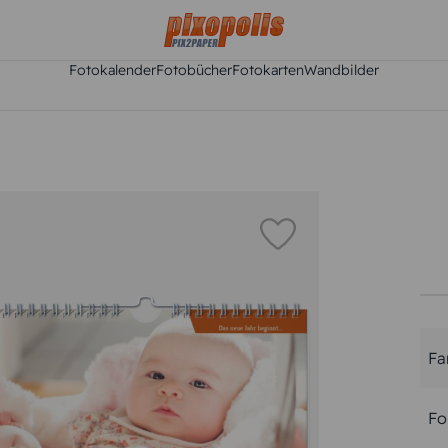
Fotokalender
Fotobücher
Fotokarten
Wandbilder
Fa
Fo