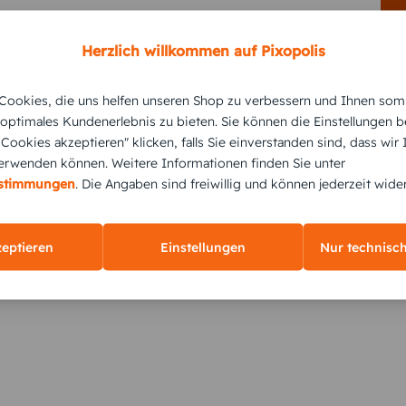
Herzlich willkommen auf Pixopolis
ookies, die uns helfen unseren Shop zu verbessern und Ihnen som
KUNDEN GEFÄLLT AUCH
 optimales Kundenerlebnis zu bieten. Sie können die Einstellungen b
e Cookies akzeptieren" klicken, falls Sie einverstanden sind, dass wir
rwenden können. Weitere Informationen finden Sie unter
estimmungen
. Die Angaben sind freiwillig und können jederzeit wide
zeptieren
Einstellungen
Nur technisc