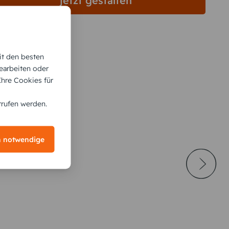
jetzt gestalten
it den besten
earbeiten oder
 Ihre Cookies für
rrufen werden.
h notwendige