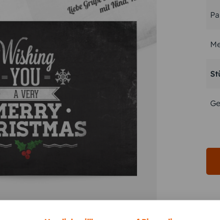
Pa
Me
St
Ge