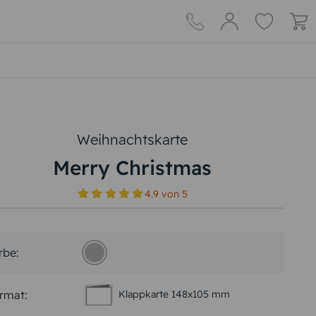
Weihnachtskarte
Merry Christmas
4.9
von
5
rbe:
rmat:
Klappkarte 148x105 mm