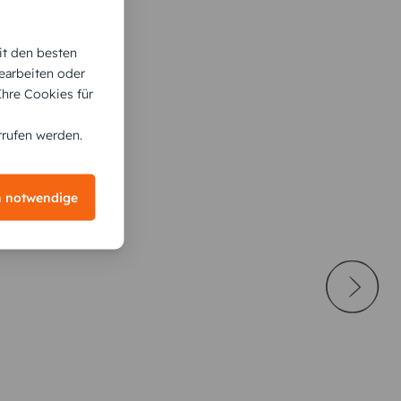
it den besten
earbeiten oder
 Ihre Cookies für
rrufen werden.
h notwendige