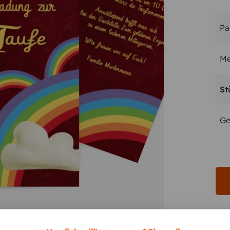
Pa
Me
St
Ge