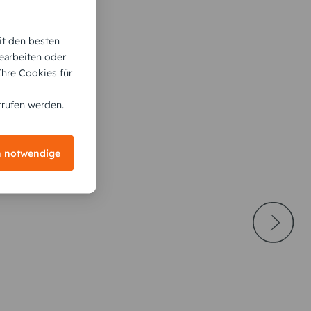
it den besten
earbeiten oder
 Ihre Cookies für
rrufen werden.
h notwendige