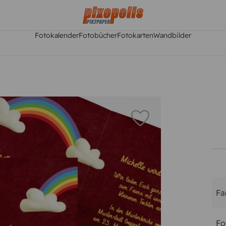
Fotokalender
Fotobücher
Fotokarten
Wandbilder
Fa
Fo