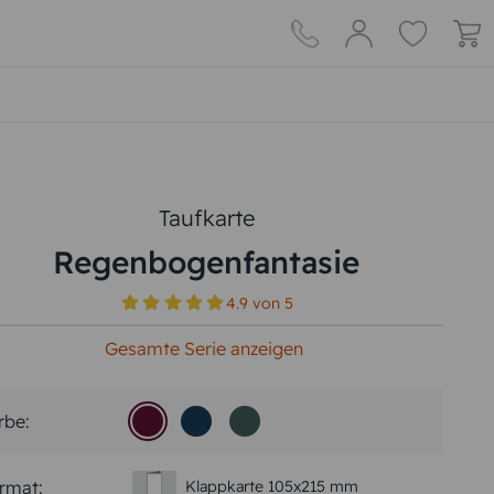
Taufkarte
Regenbogenfantasie
4.9
von
5
Gesamte Serie anzeigen
rbe:
rmat:
Klappkarte 105x215 mm