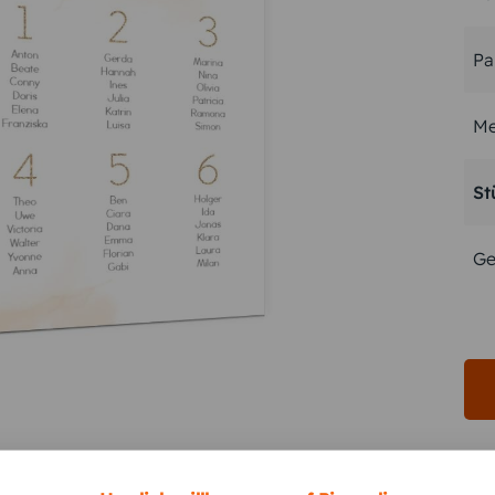
Pa
Me
St
Ge