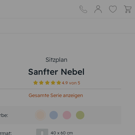
Sitzplan
Sanfter Nebel
4.9
von
5
Gesamte Serie anzeigen
rbe:
rmat:
40 x 60 cm