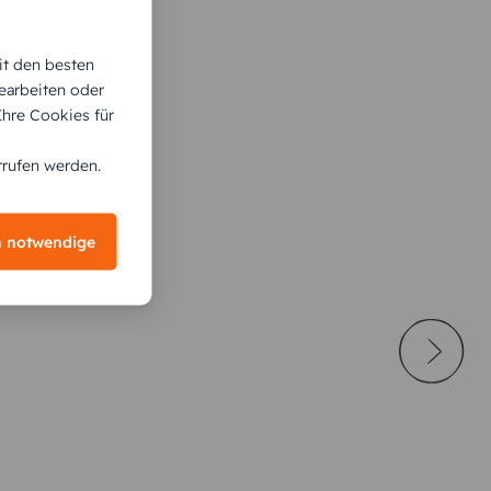
it den besten
earbeiten oder
 Ihre Cookies für
rrufen werden.
h notwendige