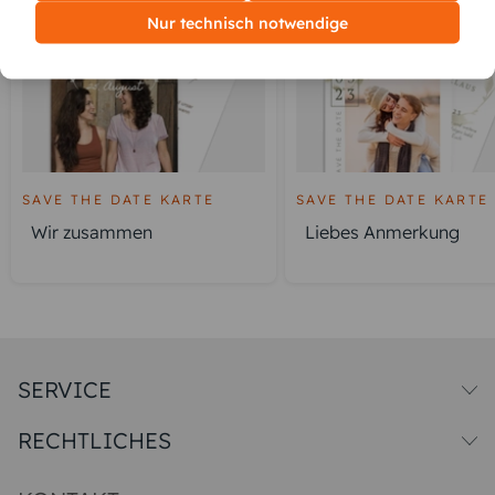
Nur technisch notwendige
SAVE THE DATE KARTE
SAVE THE DATE KARTE
Wir zusammen
Liebes Anmerkung
SERVICE
Versandkosten
RECHTLICHES
Druck & Qualitat
Datenschutz
Impressum & AGB