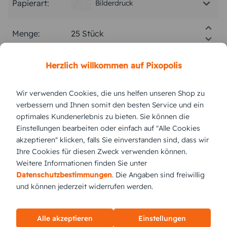
Papierart:
Bilderdruck
Menge:
Stückpreis:
0,88 €
Herzlich willkommen auf Pixopolis
Wir verwenden Cookies, die uns helfen unseren Shop zu
Gesamtpreis:
22,00 €
Inkl. MwSt.
zzgl. Versand
verbessern und Ihnen somit den besten Service und ein
optimales Kundenerlebnis zu bieten. Sie können die
Einstellungen bearbeiten oder einfach auf "Alle Cookies
Versand vsl.
Montag,
10.8.2026
akzeptieren" klicken, falls Sie einverstanden sind, dass wir
Ihre Cookies für diesen Zweck verwenden können.
jetzt gestalten
Weitere Informationen finden Sie unter
Datenschutzbestimmungen
. Die Angaben sind freiwillig
und können jederzeit widerrufen werden.
KUNDEN GEFÄLLT AUCH
Alle akzeptieren
Einstellungen