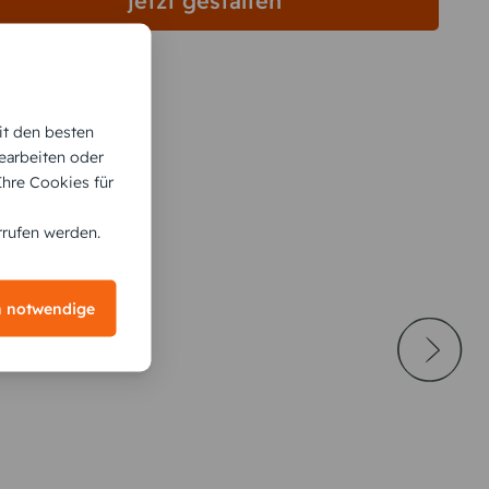
jetzt gestalten
it den besten
earbeiten oder
 Ihre Cookies für
rrufen werden.
h notwendige