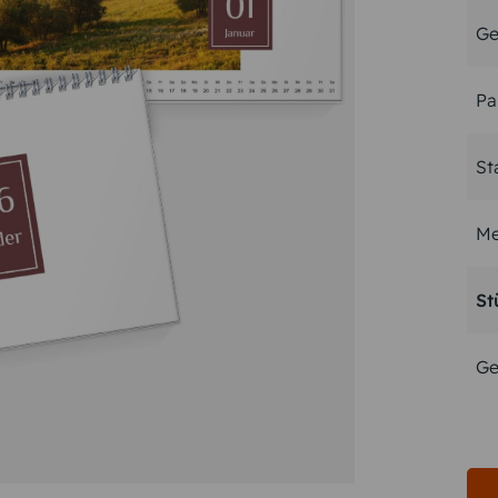
Ge
Pa
St
Me
St
Ge