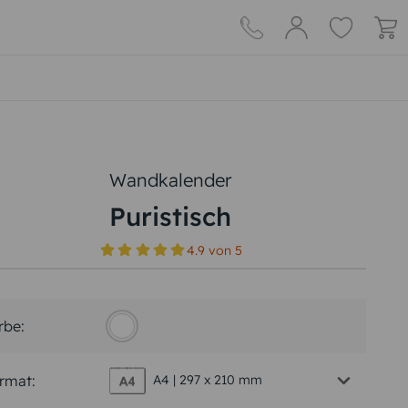
Wandkalender
Puristisch
4.9
von
5
rbe:
rmat:
A4 | 297 x 210 mm