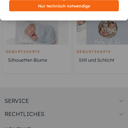
Nur technisch notwendige
GEBURTSKARTE
GEBURTSKARTE
Silhouetten Blume
Still und Schlicht
SERVICE
Versandkosten
RECHTLICHES
Druck & Qualitat
Datenschutz
Impressum & AGB