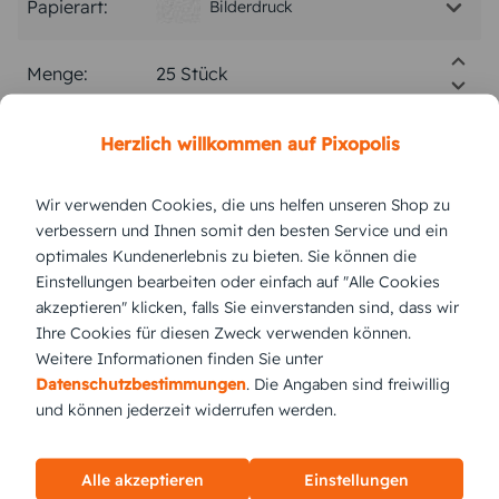
Papierart:
Bilderdruck
Menge:
Stückpreis:
2,60 €
Herzlich willkommen auf Pixopolis
Wir verwenden Cookies, die uns helfen unseren Shop zu
Gesamtpreis:
65,00 €
Inkl. MwSt.
zzgl. Versand
verbessern und Ihnen somit den besten Service und ein
optimales Kundenerlebnis zu bieten. Sie können die
Einstellungen bearbeiten oder einfach auf "Alle Cookies
Versand vsl.
Dienstag,
11.8.2026
akzeptieren" klicken, falls Sie einverstanden sind, dass wir
Ihre Cookies für diesen Zweck verwenden können.
jetzt gestalten
Weitere Informationen finden Sie unter
Datenschutzbestimmungen
. Die Angaben sind freiwillig
und können jederzeit widerrufen werden.
KUNDEN GEFÄLLT AUCH
Alle akzeptieren
Einstellungen