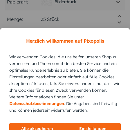
Papierart:
Bilderdruck
Menge:
Stückpreis:
2,75 €
Herzlich willkommen auf Pixopolis
Gesamtpreis:
68,75 €
Inkl. MwSt.
zzgl. Versand
Wir verwenden Cookies, die uns helfen unseren Shop zu
verbessern und Ihnen somit den besten Service und ein
optimales Kundenerlebnis zu bieten. Sie können die
Einstellungen bearbeiten oder einfach auf "Alle Cookies
Versand vsl.
Dienstag,
11.8.2026
akzeptieren" klicken, falls Sie einverstanden sind, dass wir
Ihre Cookies für diesen Zweck verwenden können.
jetzt gestalten
Weitere Informationen finden Sie unter
Datenschutzbestimmungen
. Die Angaben sind freiwillig
und können jederzeit widerrufen werden.
KUNDEN GEFÄLLT AUCH
Alle akzeptieren
Einstellungen