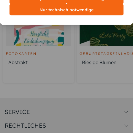
Nur technisch notwendige
FOTOKARTEN
GEBURTSTAGSEINLAD
Abstrakt
Riesige Blumen
SERVICE
Versandkosten
RECHTLICHES
Druck & Qualitat