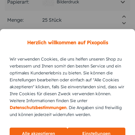
Papierart:
Bilderdruck
Menge:
Stückpreis:
2,75 €
Herzlich willkommen auf Pixopolis
Gesamtpreis:
68,75 €
Inkl. MwSt.
zzgl. Versand
Wir verwenden Cookies, die uns helfen unseren Shop zu
verbessern und Ihnen somit den besten Service und ein
optimales Kundenerlebnis zu bieten. Sie können die
Einstellungen bearbeiten oder einfach auf "Alle Cookies
Versand vsl.
Dienstag,
11.8.2026
akzeptieren" klicken, falls Sie einverstanden sind, dass wir
Ihre Cookies für diesen Zweck verwenden können.
jetzt gestalten
Weitere Informationen finden Sie unter
Datenschutzbestimmungen
. Die Angaben sind freiwillig
und können jederzeit widerrufen werden.
KUNDEN GEFÄLLT AUCH
Alle akzeptieren
Einstellungen