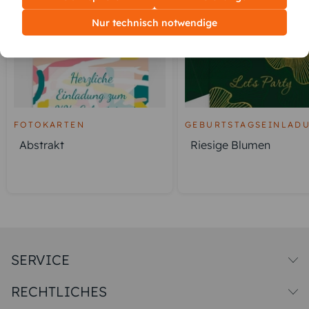
Nur technisch notwendige
FOTOKARTEN
GEBURTSTAGSEINLAD
Abstrakt
Riesige Blumen
SERVICE
Versandkosten
RECHTLICHES
Druck & Qualitat