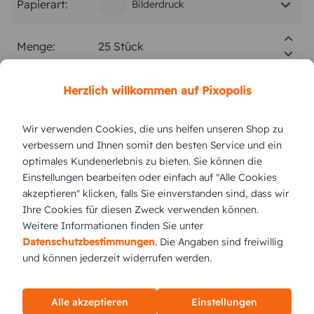
Papierart:
Bilderdruck
Menge:
Stückpreis:
2,75 €
Herzlich willkommen auf Pixopolis
Wir verwenden Cookies, die uns helfen unseren Shop zu
Gesamtpreis:
68,75 €
Inkl. MwSt.
zzgl. Versand
verbessern und Ihnen somit den besten Service und ein
optimales Kundenerlebnis zu bieten. Sie können die
Einstellungen bearbeiten oder einfach auf "Alle Cookies
Versand vsl.
Dienstag,
11.8.2026
akzeptieren" klicken, falls Sie einverstanden sind, dass wir
Ihre Cookies für diesen Zweck verwenden können.
jetzt gestalten
Weitere Informationen finden Sie unter
Datenschutzbestimmungen
. Die Angaben sind freiwillig
und können jederzeit widerrufen werden.
KUNDEN GEFÄLLT AUCH
Alle akzeptieren
Einstellungen