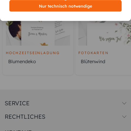
Nur technisch notwendige
HOCHZEITSEINLADUNG
FOTOKARTEN
Blumendeko
Blütenwind
SERVICE
Versandkosten
RECHTLICHES
Druck & Qualitat
Datenschutz
Impressum & AGB