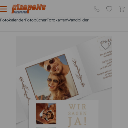
Fotokalender
Fotobücher
Fotokarten
Wandbilder