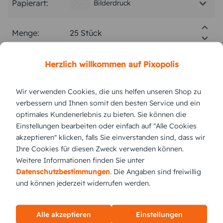
Papierart:
Bilderdruck
Menge:
Stückpreis:
2,75 €
Herzlich willkommen auf Pixopolis
Wir verwenden Cookies, die uns helfen unseren Shop zu
Gesamtpreis:
68,75 €
Inkl. MwSt.
zzgl. Versand
verbessern und Ihnen somit den besten Service und ein
optimales Kundenerlebnis zu bieten. Sie können die
Einstellungen bearbeiten oder einfach auf "Alle Cookies
Versand vsl.
Dienstag,
11.8.2026
akzeptieren" klicken, falls Sie einverstanden sind, dass wir
Ihre Cookies für diesen Zweck verwenden können.
jetzt gestalten
Weitere Informationen finden Sie unter
Datenschutzbestimmungen
. Die Angaben sind freiwillig
und können jederzeit widerrufen werden.
KUNDEN GEFÄLLT AUCH
Alle akzeptieren
Einstellungen