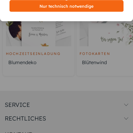
Nur technisch notwendige
HOCHZEITSEINLADUNG
FOTOKARTEN
Blumendeko
Blütenwind
SERVICE
Versandkosten
RECHTLICHES
Druck & Qualitat
Datenschutz
Impressum & AGB