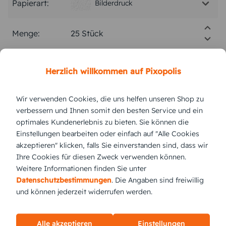
Papierart:
Bilderdruck
Menge:
Stückpreis:
0,88 €
Herzlich willkommen auf Pixopolis
Gesamtpreis:
22,00 €
Inkl. MwSt.
zzgl. Versand
Wir verwenden Cookies, die uns helfen unseren Shop zu
verbessern und Ihnen somit den besten Service und ein
optimales Kundenerlebnis zu bieten. Sie können die
Einstellungen bearbeiten oder einfach auf "Alle Cookies
Versand vsl.
Dienstag,
11.8.2026
akzeptieren" klicken, falls Sie einverstanden sind, dass wir
Ihre Cookies für diesen Zweck verwenden können.
jetzt gestalten
Weitere Informationen finden Sie unter
Datenschutzbestimmungen
. Die Angaben sind freiwillig
und können jederzeit widerrufen werden.
KUNDEN GEFÄLLT AUCH
Alle akzeptieren
Einstellungen