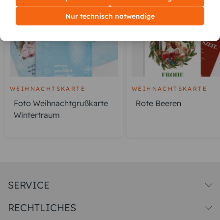
Nur technisch notwendige
WEIHNACHTSKARTE
WEIHNACHTSKARTE
Foto Weihnachtgrußkarte
Rote Beeren
Wintertraum
SERVICE
Versandkosten
RECHTLICHES
Druck & Qualitat