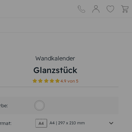
Wandkalender
Glanzstück
4.9
von
5
rbe:
rmat:
A4 | 297 x 210 mm