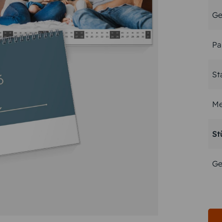
Ge
Pa
St
Me
St
Ge