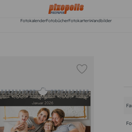
Fotokalender
Fotobücher
Fotokarten
Wandbilder
Fa
Fo