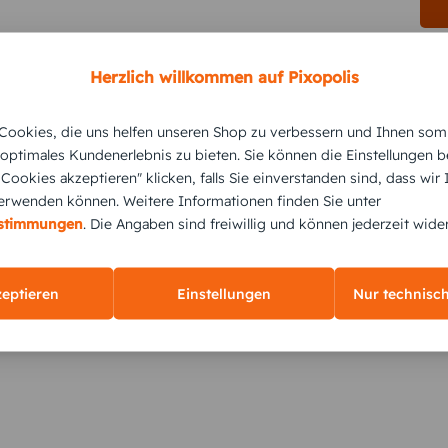
Herzlich willkommen auf Pixopolis
ookies, die uns helfen unseren Shop zu verbessern und Ihnen som
KUNDEN GEFÄLLT AUCH
 optimales Kundenerlebnis zu bieten. Sie können die Einstellungen b
e Cookies akzeptieren" klicken, falls Sie einverstanden sind, dass wir
rwenden können. Weitere Informationen finden Sie unter
estimmungen
. Die Angaben sind freiwillig und können jederzeit wide
zeptieren
Einstellungen
Nur technisc