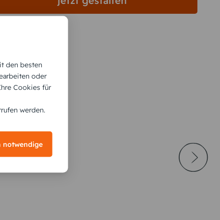
jetzt gestalten
it den besten
earbeiten oder
 Ihre Cookies für
rrufen werden.
h notwendige