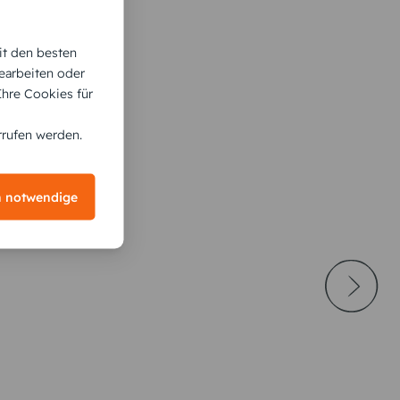
it den besten
earbeiten oder
 Ihre Cookies für
rrufen werden.
h notwendige