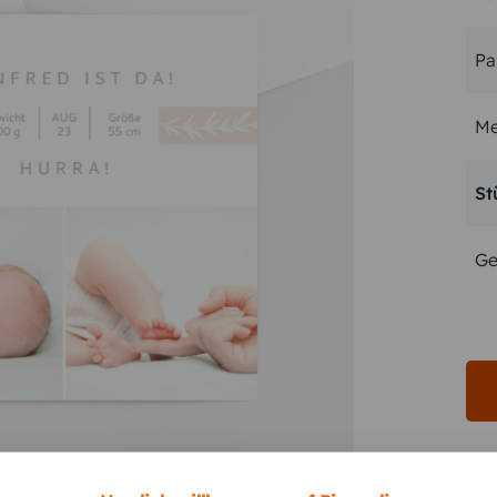
Pa
Me
St
Ge