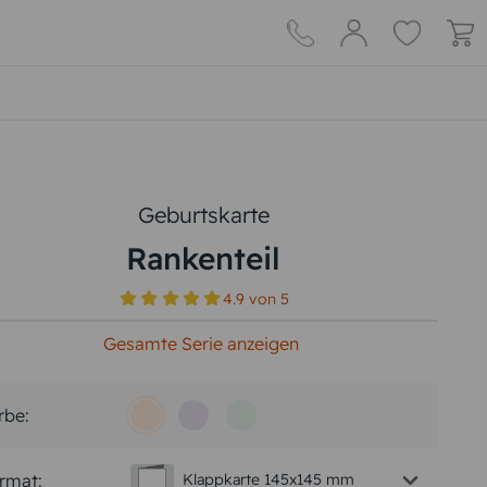
Geburtskarte
Rankenteil
4.9
von
5
Gesamte Serie anzeigen
rbe:
rmat:
Klappkarte 145x145 mm