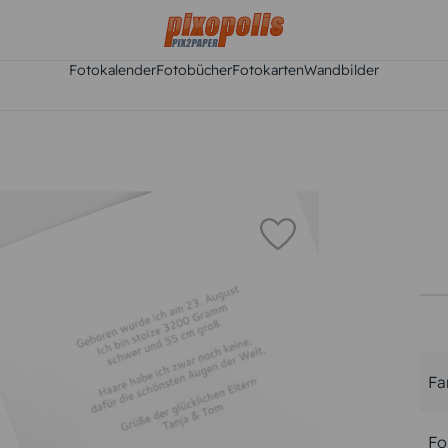
Fotokalender
Fotobücher
Fotokarten
Wandbilder
Fa
Fo