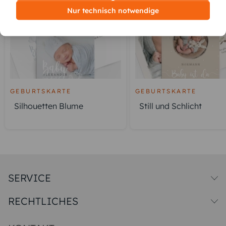
Nur technisch notwendige
GEBURTSKARTE
GEBURTSKARTE
Silhouetten Blume
Still und Schlicht
SERVICE
Versandkosten
RECHTLICHES
Druck & Qualitat
Datenschutz
Impressum & AGB