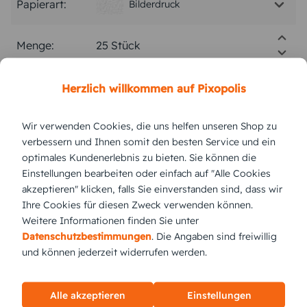
Papierart:
Bilderdruck
Menge:
Stückpreis:
2,60 €
Herzlich willkommen auf Pixopolis
Wir verwenden Cookies, die uns helfen unseren Shop zu
Gesamtpreis:
65,00 €
Inkl. MwSt.
zzgl. Versand
verbessern und Ihnen somit den besten Service und ein
optimales Kundenerlebnis zu bieten. Sie können die
Einstellungen bearbeiten oder einfach auf "Alle Cookies
Versand vsl.
Dienstag,
11.8.2026
akzeptieren" klicken, falls Sie einverstanden sind, dass wir
Ihre Cookies für diesen Zweck verwenden können.
jetzt gestalten
Weitere Informationen finden Sie unter
Datenschutzbestimmungen
. Die Angaben sind freiwillig
und können jederzeit widerrufen werden.
KUNDEN GEFÄLLT AUCH
Alle akzeptieren
Einstellungen