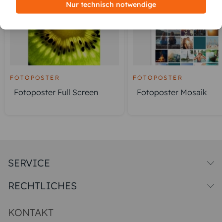
Nur technisch notwendige
FOTOPOSTER
FOTOPOSTER
Fotoposter Full Screen
Fotoposter Mosaik
SERVICE
Versandkosten
RECHTLICHES
Druck & Qualitat
Datenschutz
Impressum & AGB
KONTAKT