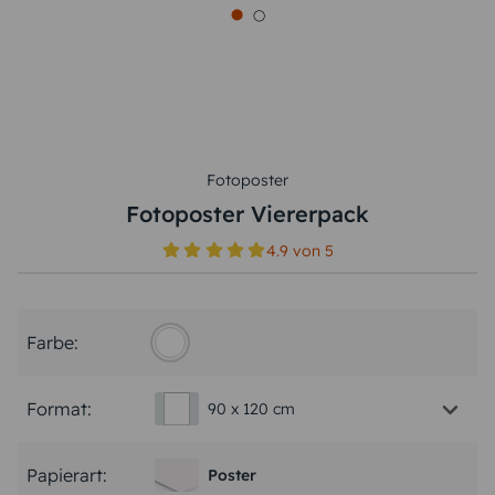
Fotoposter
Fotoposter Viererpack
4.9
von
5
Farbe:
Format:
90 x 120 cm
Papierart:
Poster