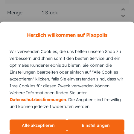
Menge:
Stückpreis:
39,99 €
Herzlich willkommen auf Pixopolis
Gesamtpreis:
39,99 €
Inkl. MwSt.
zzgl. Versand
Wir verwenden Cookies, die uns helfen unseren Shop zu
verbessern und Ihnen somit den besten Service und ein
optimales Kundenerlebnis zu bieten. Sie können die
Einstellungen bearbeiten oder einfach auf "Alle Cookies
Versand vsl.
Freitag,
14.8.2026
akzeptieren" klicken, falls Sie einverstanden sind, dass wir
Ihre Cookies für diesen Zweck verwenden können.
jetzt gestalten
Weitere Informationen finden Sie unter
Datenschutzbestimmungen
. Die Angaben sind freiwillig
und können jederzeit widerrufen werden.
KUNDEN GEFÄLLT AUCH
Alle akzeptieren
Einstellungen