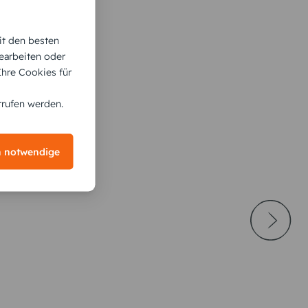
it den besten
earbeiten oder
 Ihre Cookies für
rrufen werden.
h notwendige