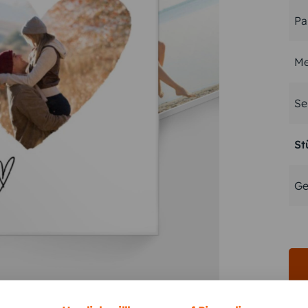
Pa
Me
Se
St
Ge