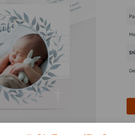
Pa
Me
St
Ge