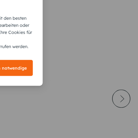
it den besten
earbeiten oder
 Ihre Cookies für
rrufen werden.
h notwendige