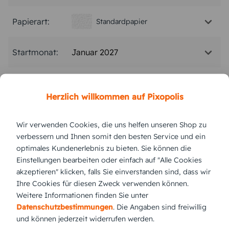
Papierart:
Standardpapier
Januar 2027
Startmonat:
Menge:
Herzlich willkommen auf Pixopolis
Stückpreis:
14,99 €
Wir verwenden Cookies, die uns helfen unseren Shop zu
verbessern und Ihnen somit den besten Service und ein
Gesamtpreis:
14,99 €
Inkl. MwSt.
zzgl. Versand
optimales Kundenerlebnis zu bieten. Sie können die
Einstellungen bearbeiten oder einfach auf "Alle Cookies
akzeptieren" klicken, falls Sie einverstanden sind, dass wir
Ihre Cookies für diesen Zweck verwenden können.
Versand vsl.
Montag,
10.8.2026
Weitere Informationen finden Sie unter
Datenschutzbestimmungen
. Die Angaben sind freiwillig
jetzt gestalten
und können jederzeit widerrufen werden.