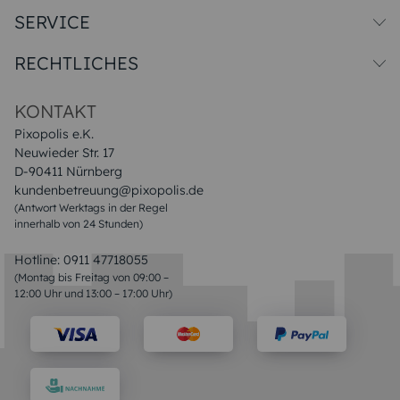
SERVICE
Versandkosten
RECHTLICHES
Druck & Qualitat
Datenschutz
Impressum & AGB
KONTAKT
Pixopolis e.K.
Neuwieder Str. 17
D-90411 Nürnberg
kundenbetreuung@pixopolis.de
(Antwort Werktags in der Regel
innerhalb von 24 Stunden)
Hotline:
0911 47718055
(Montag bis Freitag von 09:00 –
12:00 Uhr und 13:00 – 17:00 Uhr)