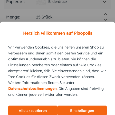
Papierart:
Bilderdruck
Menge:
Stückpreis:
0,88 €
Herzlich willkommen auf Pixopolis
Wir verwenden Cookies, die uns helfen unseren Shop zu
Gesamtpreis:
22,00 €
Inkl. MwSt.
zzgl. Versand
verbessern und Ihnen somit den besten Service und ein
optimales Kundenerlebnis zu bieten. Sie können die
Einstellungen bearbeiten oder einfach auf "Alle Cookies
Versand vsl.
Dienstag,
11.8.2026
akzeptieren" klicken, falls Sie einverstanden sind, dass wir
Ihre Cookies für diesen Zweck verwenden können.
jetzt gestalten
Weitere Informationen finden Sie unter
Datenschutzbestimmungen
. Die Angaben sind freiwillig
und können jederzeit widerrufen werden.
KUNDEN GEFÄLLT AUCH
Alle akzeptieren
Einstellungen