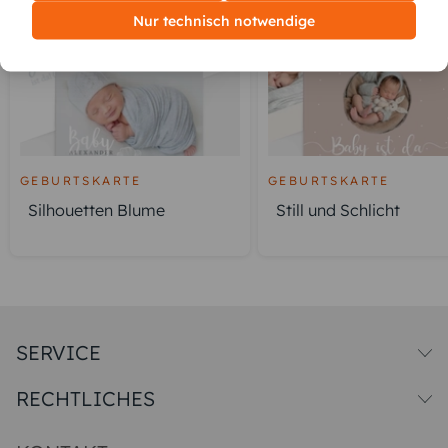
Nur technisch notwendige
GEBURTSKARTE
GEBURTSKARTE
Silhouetten Blume
Still und Schlicht
SERVICE
Versandkosten
RECHTLICHES
Druck & Qualitat
Datenschutz
Impressum & AGB